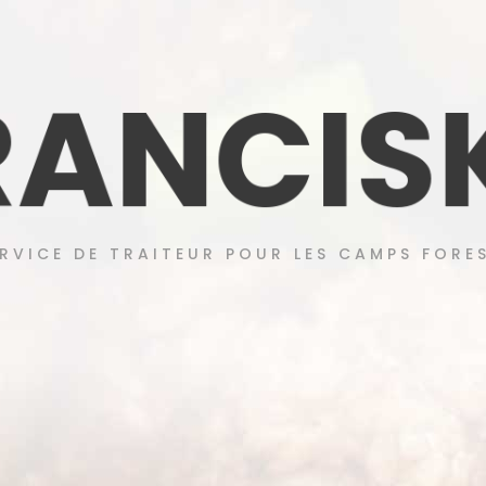
R
A
N
C
I
S
RVICE DE TRAITEUR POUR LES CAMPS FORE