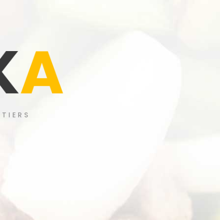
K
A
STIERS